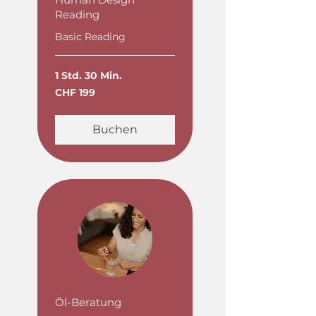
Reading
Basic Reading
1 Std. 30 Min.
199
CHF 199
Schweizer
Franken
Buchen
Öl-Beratung