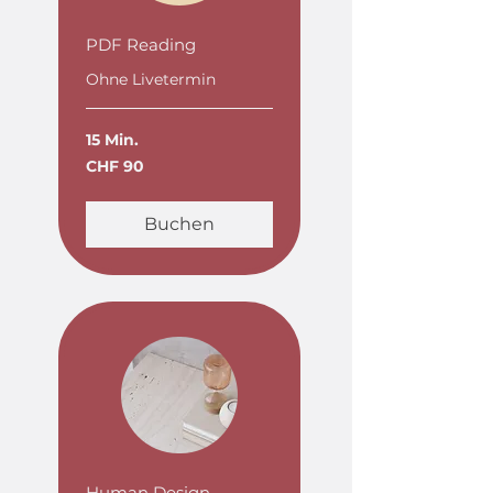
PDF Reading
Ohne Livetermin
15 Min.
90
CHF 90
Schweizer
Franken
Buchen
Human Design